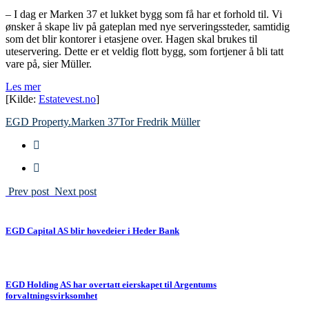
– I dag er Marken 37 et lukket bygg som få har et forhold til. Vi
ønsker å skape liv på gateplan med nye serveringssteder, samtidig
som det blir kontorer i etasjene over. Hagen skal brukes til
uteservering. Dette er et veldig flott bygg, som fortjener å bli tatt
vare på, sier Müller.
Les mer
[Kilde:
Estatevest.no
]
EGD Property.
Marken 37
Tor Fredrik Müller
Prev post
Next post
EGD Capital AS blir hovedeier i Heder Bank
EGD Holding AS har overtatt eierskapet til Argentums
forvaltningsvirksomhet