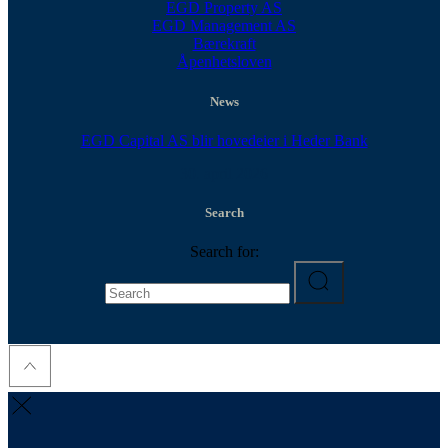
EGD Property AS
EGD Management AS
Bærekraft
Åpenhetsloven
News
EGD Capital AS blir hovedeier i Heder Bank
30. april 2026
Search
Search for: