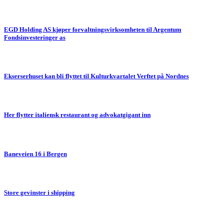
EGD Holding AS kjøper forvaltningsvirksomheten til Argentum
Fondsinvesteringer as
Ekserserhuset kan bli flyttet til Kulturkvartalet Verftet på Nordnes
Her flytter italiensk restaurant og advokatgigant inn
Baneveien 16 i Bergen
Store gevinster i shipping