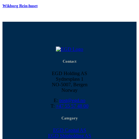
Wikborg Rein-huset
Contact
EGD Holding AS
Sydnesplass 1
NO-5007, Bergen
Norway
E:
post@egd.no
T:
+47 55 57 48 00
Category
EGD Capital AS
EGD Shipholding AS