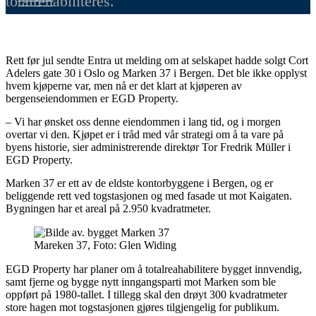
totalrehabiliteres.
Rett før jul sendte Entra ut melding om at selskapet hadde solgt Cort
Adelers gate 30 i Oslo og Marken 37 i Bergen. Det ble ikke opplyst
hvem kjøperne var, men nå er det klart at kjøperen av
bergenseiendommen er EGD Property.
– Vi har ønsket oss denne eiendommen i lang tid, og i morgen
overtar vi den. Kjøpet er i tråd med vår strategi om å ta vare på
byens historie, sier administrerende direktør Tor Fredrik Müller i
EGD Property.
Marken 37 er ett av de eldste kontorbyggene i Bergen, og er
beliggende rett ved togstasjonen og med fasade ut mot Kaigaten.
Bygningen har et areal på 2.950 kvadratmeter.
Mareken 37, Foto: Glen Widing
EGD Property har planer om å totalreahabilitere bygget innvendig,
samt fjerne og bygge nytt inngangsparti mot Marken som ble
oppført på 1980-tallet. I tillegg skal den drøyt 300 kvadratmeter
store hagen mot togstasjonen gjøres tilgjengelig for publikum.