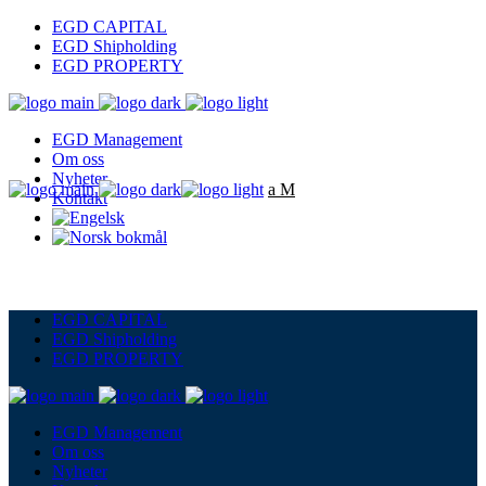
EGD CAPITAL
EGD Shipholding
EGD PROPERTY
EGD Management
Om oss
Nyheter
Kontakt
EGD CAPITAL
EGD Shipholding
EGD PROPERTY
EGD Management
Om oss
Nyheter