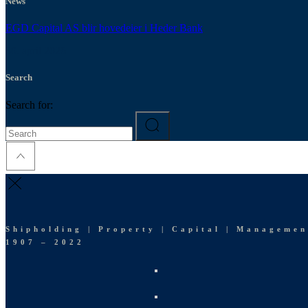
News
EGD Capital AS blir hovedeier i Heder Bank
30. april 2026
Search
Search for:
Shipholding | Property | Capital | Managemen
1907 – 2022