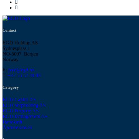
Contact
EGD Holding AS
Sydnesplass 1
NO-5007, Bergen
Norway
E:
post@egd.no
T:
+47 55 57 48 00
Category
EGD Capital AS
EGD Shipholding AS
EGD Property AS
EGD Management AS
Bærekraft
Åpenhetsloven