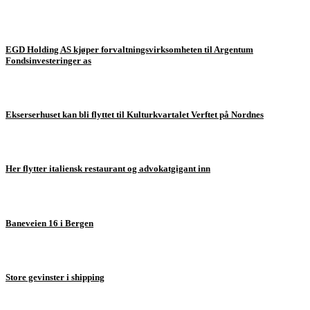
EGD Holding AS kjøper forvaltningsvirksomheten til Argentum
Fondsinvesteringer as
Ekserserhuset kan bli flyttet til Kulturkvartalet Verftet på Nordnes
Her flytter italiensk restaurant og advokatgigant inn
Baneveien 16 i Bergen
Store gevinster i shipping