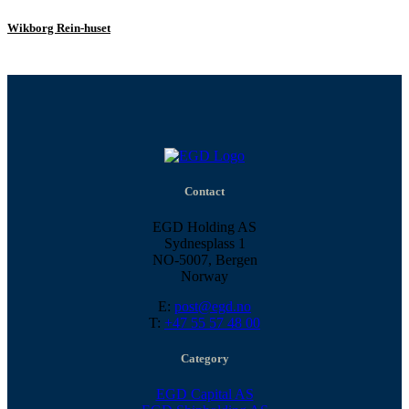
Wikborg Rein-huset
Contact
EGD Holding AS
Sydnesplass 1
NO-5007, Bergen
Norway
E:
post@egd.no
T:
+47 55 57 48 00
Category
EGD Capital AS