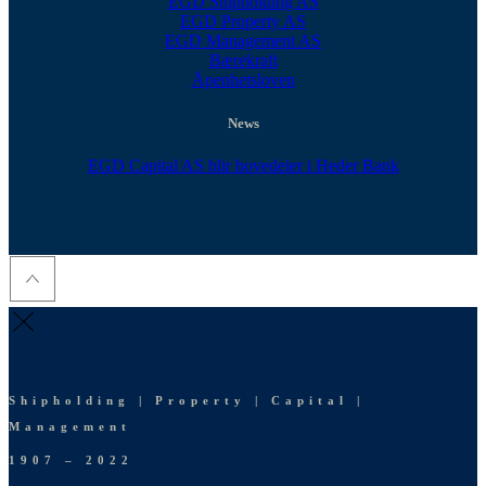
EGD Shipholding AS
EGD Property AS
EGD Management AS
Bærekraft
Åpenhetsloven
News
EGD Capital AS blir hovedeier i Heder Bank
30. April 2026
Shipholding | Property | Capital |
Management
1907 – 2022