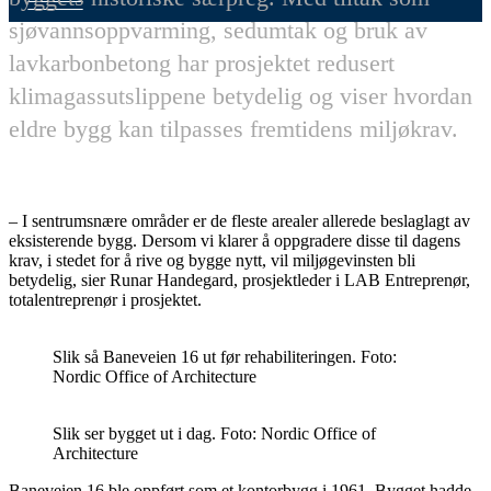
sjøvannsoppvarming, sedumtak og bruk av
lavkarbonbetong har prosjektet redusert
klimagassutslippene betydelig og viser hvordan
eldre bygg kan tilpasses fremtidens miljøkrav.
– I sentrumsnære områder er de fleste arealer allerede beslaglagt av
eksisterende bygg. Dersom vi klarer å oppgradere disse til dagens
krav, i stedet for å rive og bygge nytt, vil miljøgevinsten bli
betydelig, sier Runar Handegard, prosjektleder i LAB Entreprenør,
totalentreprenør i prosjektet.
Slik så Baneveien 16 ut før rehabiliteringen. Foto:
Nordic Office of Architecture
Slik ser bygget ut i dag. Foto: Nordic Office of
Architecture
Baneveien 16 ble oppført som et kontorbygg i 1961. Bygget hadde