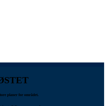
ØSTET
tore planer for området.