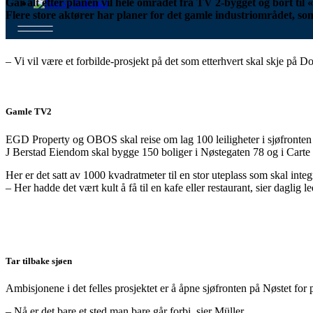
Går alt etter planen vil hele området fra TV 2-bygget og bort til
Flere store aktører har planer for det gamle industriområdet, s
– Vi vil være et forbilde-prosjekt på det som etterhvert skal skje på 
Gamle TV2
EGD Property og OBOS skal reise om lag 100 leiligheter i sjøfronte
J Berstad Eiendom skal bygge 150 boliger i Nøstegaten 78 og i Car
Her er det satt av 1000 kvadratmeter til en stor uteplass som skal inte
– Her hadde det vært kult å få til en kafe eller restaurant, sier daglig 
Tar tilbake sjøen
Ambisjonene i det felles prosjektet er å åpne sjøfronten på Nøstet for
– Nå er det bare et sted man bare går forbi, sier Müller.