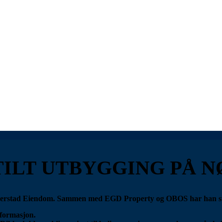
ILT UTBYGGING PÅ N
bø i Berstad Eiendom. Sammen med EGD Property og OBOS har han s
sformasjon.