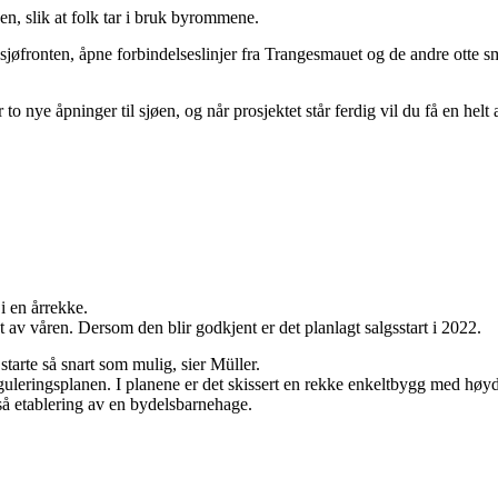
øen, slik at folk tar i bruk byrommene.
e sjøfronten, åpne forbindelseslinjer fra Trangesmauet og de andre otte
 nye åpninger til sjøen, og når prosjektet står ferdig vil du få en helt 
 en årrekke.
 av våren. Dersom den blir godkjent er det planlagt salgsstart i 2022.
tarte så snart som mulig, sier Müller.
eringsplanen. I planene er det skissert en rekke enkeltbygg med høyder f
å etablering av en bydelsbarnehage.