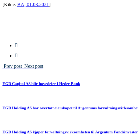
[Kilde:
BA, 01.03.2021
]
Prev post
Next post
EGD Capital AS blir hovedeier i Heder Bank
EGD Holding AS har overtatt eierskapet til Argentums forvaltningsvirksomhe
EGD Holding AS kjøper forvaltningsvirksomheten til Argentum Fondsinvester