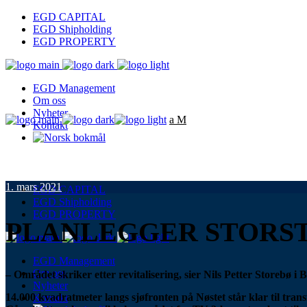
EGD CAPITAL
EGD Shipholding
EGD PROPERTY
EGD Management
Om oss
Nyheter
Kontakt
1. mars 2021
EGD CAPITAL
EGD Shipholding
EGD PROPERTY
PLANLEGGER STORST
EGD Management
Om oss
– Området skriker etter revitalisering, sier Nils Petter Store
Nyheter
14.000 kvadratmeter langs sjøfronten på Nøstet står klar til tran
Kontakt