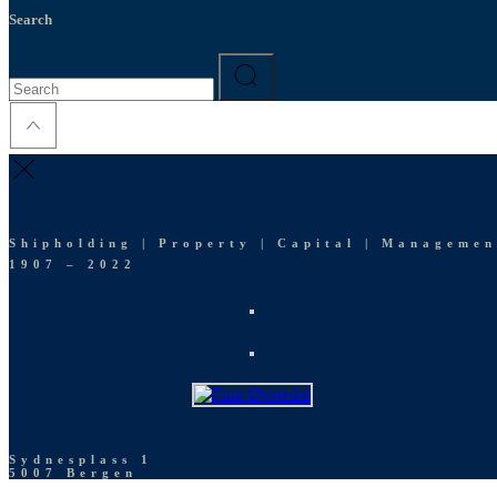
Search
Search
for:
Shipholding | Property | Capital | Managemen
1907 – 2022
Sydnesplass 1
5007 Bergen