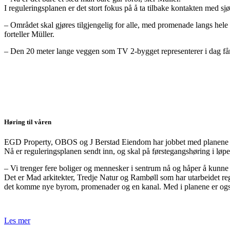
I reguleringsplanen er det stort fokus på å ta tilbake kontakten med sj
– Området skal gjøres tilgjengelig for alle, med promenade langs hel
forteller Müller.
– Den 20 meter lange veggen som TV 2-bygget representerer i dag får to
Høring til våren
EGD Property, OBOS og J Berstad Eiendom har jobbet med planene i
Nå er reguleringsplanen sendt inn, og skal på førstegangshøring i løpet
– Vi trenger fere boliger og mennesker i sentrum nå og håper å kunne s
Det er Mad arkitekter, Tredje Natur og Rambøll som har utarbeidet regul
det komme nye byrom, promenader og en kanal. Med i planene er ogs
Les mer