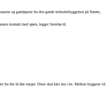
 smauene og gateløpene fra den gamle trehusbebyggelsen på Nøstet,
annen kontakt med sjøen, legger Storebø til.
ra fire til åtte etasjer. Disse skal kles inn i tre. Mellom byggene vil