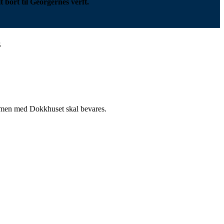
 bort til Georgernes verft.
.
mmen med Dokkhuset skal bevares.