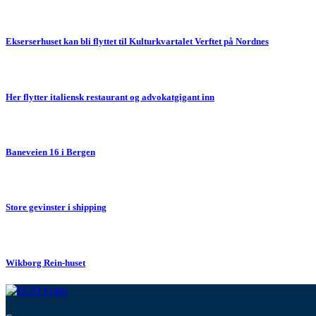
Ekserserhuset kan bli flyttet til Kulturkvartalet Verftet på Nordnes
Her flytter italiensk restaurant og advokatgigant inn
Baneveien 16 i Bergen
Store gevinster i shipping
Wikborg Rein-huset