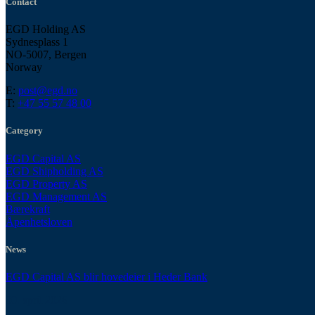
Contact
EGD Holding AS
Sydnesplass 1
NO-5007, Bergen
Norway
E:
post@egd.no
T:
+47 55 57 48 00
Category
EGD Capital AS
EGD Shipholding AS
EGD Property AS
EGD Management AS
Bærekraft
Åpenhetsloven
News
EGD Capital AS blir hovedeier i Heder Bank
30. april 2026