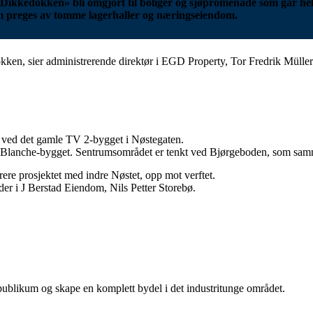
 «Dikkedokken» bli omgjort til boliger og sjøpromenade som går helt
om preges av tomme lagerhaller og næringseiendom.
Dokken, sier administrerende direktør i EGD Property, Tor Fredrik Müller
n ved det gamle TV 2-bygget i Nøstegaten.
te Blanche-bygget. Sentrumsområdet er tenkt ved Bjørgeboden, som sa
grere prosjektet med indre Nøstet, opp mot verftet.
leder i J Berstad Eiendom, Nils Petter Storebø.
 publikum og skape en komplett bydel i det industritunge området.