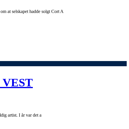
g om at selskapet hadde solgt Cort A
 VEST
ig artist. I år var det a