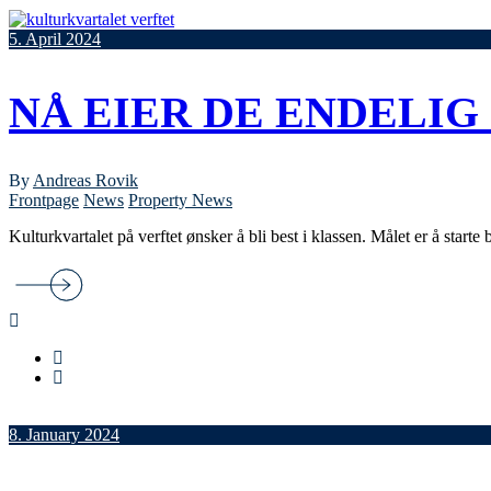
5. April 2024
NÅ EIER DE ENDELI
By
Andreas Rovik
Frontpage
News
Property News
Kulturkvartalet på verftet ønsker å bli best i klassen. Målet er å starte
8. January 2024